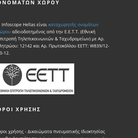
ΟΝΟΜΆΤΩΝ ΧΏΡΟΥ
 Infoscope Hellas είναι
καταχωρητής ονομάτων
ώρου
αδειοδοτημένος από την Ε.Ε.Τ.Τ. (Εθνική
πιτροπή Τηλεπικοινωνιών & Ταχυδρομείων) με Αρ.
ητρώου: 12142 και Αρ. Πρωτοκόλλου ΕΕΤΤ: W839/12-
0-12.
ΌΡΟΙ ΧΡΗΣΗΣ
ροι χρήσης - Δικαιώματα πνευματικής Ιδιοκτησίας