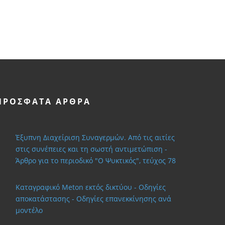
ΠΡΌΣΦΑΤΑ ΆΡΘΡΑ
Έξυπνη Διαχείριση Συναγερμών. Από τις αιτίες
στις συνέπειες και τη σωστή αντιμετώπιση -
Άρθρο για το περιοδικό "Ο Ψυκτικός", τεύχος 78
Καταγραφικό Meton εκτός δικτύου - Οδηγίες
αποκατάστασης - Οδηγίες επανεκκίνησης ανά
μοντέλο