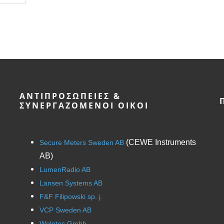
ΑΝΤΙΠΡΟΣΩΠΕΊΕΣ &
ΣΥΝΕΡΓΑΖΌΜΕΝΟΙ ΟΊΚΟΙ
(CEWE Instruments
Secure Meters Sweden AB
AB)
LumenRadio AB
Lansen Systems AB
F&F Filipowski sp. j.
VCP Sweden AB
Welotec Gmbh