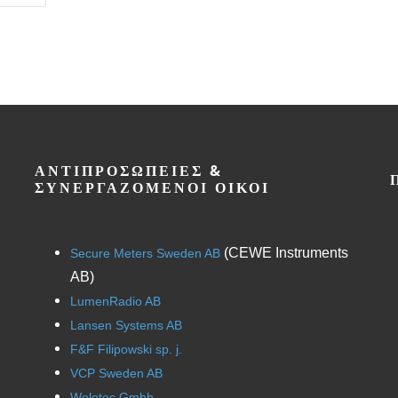
ΑΝΤΙΠΡΟΣΩΠΕΊΕΣ &
ΣΥΝΕΡΓΑΖΌΜΕΝΟΙ ΟΊΚΟΙ
(CEWE Instruments
Secure Meters Sweden AB
AB)
LumenRadio AB
Lansen Systems AB
F&F Filipowski sp. j.
VCP Sweden AB
Welotec Gmbh