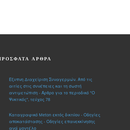
ΠΡΌΣΦΑΤΑ ΆΡΘΡΑ
Έξυπνη Διαχείριση Συναγερμών. Από τις
αιτίες στις συνέπειες και τη σωστή
αντιμετώπιση - Άρθρο για το περιοδικό "Ο
Ψυκτικός", τεύχος 78
Καταγραφικό Meton εκτός δικτύου - Οδηγίες
αποκατάστασης - Οδηγίες επανεκκίνησης
ανά μοντέλο