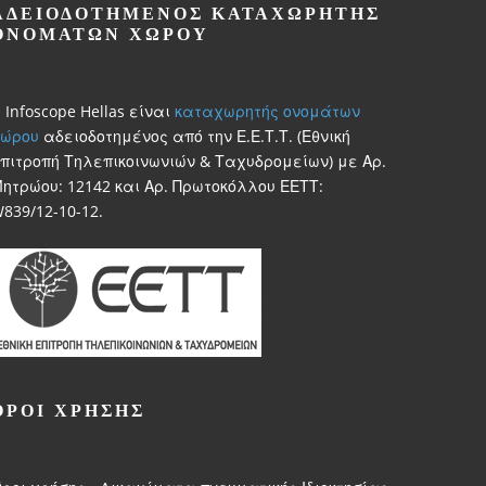
ΑΔΕΙΟΔΟΤΗΜΈΝΟΣ ΚΑΤΑΧΩΡΗΤΉΣ
ΟΝΟΜΆΤΩΝ ΧΏΡΟΥ
 Infoscope Hellas είναι
καταχωρητής ονομάτων
ώρου
αδειοδοτημένος από την Ε.Ε.Τ.Τ. (Εθνική
πιτροπή Τηλεπικοινωνιών & Ταχυδρομείων) με Αρ.
ητρώου: 12142 και Αρ. Πρωτοκόλλου ΕΕΤΤ:
839/12-10-12.
ΌΡΟΙ ΧΡΗΣΗΣ