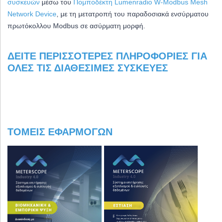
συσκευών
μέσω του
Πομποδέκτη Lumenradio W-Modbus Mesh
Network Device
, με τη μετατροπή του παραδοσιακά ενσύρματου
πρωτόκολλου Modbus σε ασύρματη μορφή.
ΔΕΊΤΕ ΠΕΡΙΣΣΌΤΕΡΕΣ ΠΛΗΡΟΦΟΡΊΕΣ ΓΙΑ
ΌΛΕΣ ΤΙΣ ΔΙΑΘΈΣΙΜΕΣ ΣΥΣΚΕΥΈΣ
ΤΟΜΕΊΣ ΕΦΑΡΜΟΓΏΝ