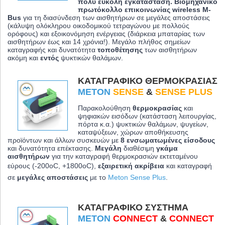
πολύ εύκολη εγκατάσταση. Βιομηχανικό
πρωτόκολλο επικοινωνίας wireless M-
Bus
για τη διασύνδεση των αισθητήρων σε μεγάλες αποστάσεις
(κάλυψη ολόκληρου οικοδομικού τετραγώνου με πολλούς
ορόφους) και εξοικονόμηση ενέργειας (διάρκεια μπαταρίας των
αισθητήρων έως και 14 χρόνια!). Μεγάλο πλήθος σημείων
καταγραφής και δυνατότητα
τοποθέτησης
των αισθητήρων
ακόμη και
εντός
ψυκτικών θαλάμων.
ΚΑΤΑΓΡΑΦΙΚΌ ΘΕΡΜΟΚΡΑΣΊΑΣ
METON
SENSE
&
SENSE PLUS
Παρακολούθηση
θερμοκρασίας
και
ψηφιακών εισόδων (κατάσταση λειτουργίας,
πόρτα κ.α.) ψυκτικών θαλάμων, ψυγείων,
καταψύξεων, χώρων αποθήκευσης
προϊόντων και άλλων συσκευών με
8 ενσωματωμένες είσοδους
και δυνατότητα επέκτασης.
Μεγάλη
διαθέσιμη
γκάμα
αισθητήρων
για την καταγραφή θερμοκρασιών εκτεταμένου
εύρους (-200oC, +1800oC)
,
εξαιρετική ακρίβεια
και καταγραφή
σε
μεγάλες αποστάσεις
με το
Meton Sense Plus
.
ΚΑΤΑΓΡΑΦΙΚΌ ΣΎΣΤΗΜΑ
METON
CONNECT
&
CONNECT