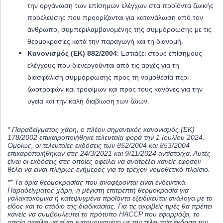
την οργάνωση των επίσημων ελέγχων στα προϊόντα ζωικής
προέλευσης που προορίζονται για κατανάλωση από τον
άνθρωπο, συμπεριλαμβανομένης της συμμόρφωσης με τις
θερμοκρασίες κατά την παραγωγή και τη διανομή.
Κανονισμός (ΕΚ) 882/2004
: Εστιάζει στους επίσημους
ελέγχους που διενεργούνται από τις αρχές για τη
διασφάλιση συμμόρφωσης προς τη νομοθεσία περί
ζωοτροφών και τροφίμων και προς τους κανόνες για την
υγεία και την καλή διαβίωση των ζώων.
* Παραδείγματος χάρη, ο πλέον σημαντικός κανονισμός (ΕΚ)
178/2002 επικαιροποιήθηκε τελευταία φορά την 1 Ιουλίου 2024.
Ομοίως, οι τελευταίες εκδόσεις των 852/2004 και 853/2004
επικαροποιήθηκαν στις 24/3/2021 και 9/11/2024 αντίστοιχα. Αυτές
είναι οι εκδόσεις στις οποίες οφείλει να ανατρέξει κανείς εφόσον
θέλει να είναι πλήρως ενήμερος για το τρέχον νομοθετικό πλαίσιο.
** Τα όρια θερμοκρασίας που αναφέρονται είναι ενδεικτικά.
Παραδείγματος χάρη, η μέγιστη επιτρεπτή θερμοκρασία για
γαλακτοκομικά ή κατεψυγμένα προϊόντα εξειδικεύται ανάλογα με το
είδος και το στάδιο της διαδικασίας. Για τις ακριβείς τιμές θα πρέπει
κανείς να συμβουλευτεί το πρότυπο HACCP που εφαρμόζει, το
οποίο οφείλει να είναι εναρμονισμένο με την τελευταία έκδοση του