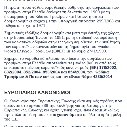
Η πρώτη προσπάθεια νομοθετικής ρύθμισης της ασφάλειας των
τροφίμων στην Ελλάδα ξεκίνησε τη δεκαετία του 1960 με τη
διαμόρφωση του Κώδικα Τροφίμων και Ποτών, η οποία
δρομολογήθηκε αρχικά με την υπουργική απόφαση 299/1968 και
τέθηκε σε ισχύ το 1971.
Σημαντικές εξελίξεις δρομολογήθηκαν μετά την ένταξη της χώρας
στην Ευρωπαϊκή Ένωση το 1981, με τη σταδιακή ενσωμάτωση
των κοινοτικών οδηγιών στην ελληνική νομοθεσία, την υιοθέτηση
των ευρωπαϊκών κανονισμών και τη δημιουργία του Ενιαίου
Φορέα Ελέγχου Τροφίμων (ΕΦΕΤ) με το νόμο 2741/1999.
Σήμερα, το νομοθετικό πλαίσιο που διέπει την ασφάλεια των
τροφίμων στην Ελλάδα αποτελείται σε μεγάλο βαθμό από τους
επικαιροποιημένους ευρωπαϊκούς κανονισμούς
(ΕΚ) 178/2002,
882/2004, 852/2004, 853/2004 και 854/2004
, τον
Κώδικα
Τροφίμων & Ποτών
καθώς και τον εθνικό
Νόμο 4235/2014
.
ΕΥΡΩΠΑΪΚΟΊ ΚΑΝΟΝΙΣΜΟΊ
Οι Κανονισμοί της Ευρωπαϊκής Ένωσης είναι νομικές πράξεις που
ορίζονται στο άρθρο 288 της Συνθήκης για τη λειτουργία της
Ευρωπαϊκής Ένωσης και έχουν γενική ισχύ, είναι δεσμευτικοί ως
προς όλα τα μέρη τους και
ισχύουν άμεσα
σε όλα τα κράτη μέλη
της Ε.Ε.
Οι παρακάτω κανονισμοί, οι οποίοι επικαιροποιούνται συνεχώς*,