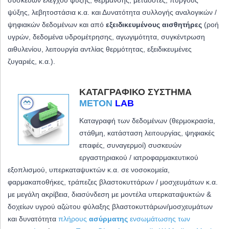
ψύξης, λεβητοστάσια κ.α. και
Δυνατότητα συλλογής αναλογικών /
ψηφιακών δεδομένων και από
εξειδικευμένους αισθητήρες
(ροή
υγρών, δεδομένα υδρομέτρησης, αγωγιμότητα, συγκέντρωση
αιθυλενίου, λειτουργία αντλίας θερμότητας, εξειδικευμένες
ζυγαριές, κ.α.).
ΚΑΤΑΓΡΑΦΙΚΌ ΣΎΣΤΗΜΑ
METON
LAB
Καταγραφή των δεδομένων (θερμοκρασία,
στάθμη, κατάσταση λειτουργίας, ψηφιακές
επαφές, συναγερμοί) συσκευών
εργαστηριακού / ιατροφαρμακευτικού
εξοπλισμού, υπερκαταψυκτών κ.α. σε νοσοκομεία,
φαρμακαποθήκες, τράπεζες βλαστοκυττάρων / μοσχευμάτων κ.α.
με μεγάλη ακρίβεια,
διασύνδεση με μοντέλα υπερκαταψυκτών &
δοχείων υγρού αζώτου φύλαξης βλαστοκυττάρων/μοσχευμάτων
και δ
υνατότητα
πλήρους
ασύρματης
ενσωμάτωσης των