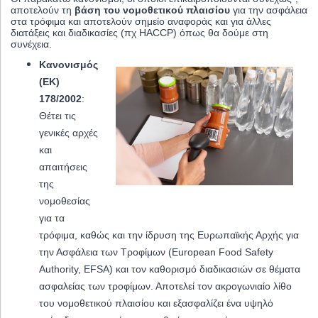
αποτελούν τη
βάση του νομοθετικού πλαισίου
για την ασφάλεια
στα τρόφιμα και αποτελούν σημείο αναφοράς και για άλλες
διατάξεις και διαδικασίες (πχ HACCP) όπως θα δούμε στη
συνέχεια.
Κανονισμός
(ΕΚ)
178/2002
:
Θέτει τις
γενικές αρχές
και
απαιτήσεις
της
νομοθεσίας
για τα
τρόφιμα, καθώς και την ίδρυση της Ευρωπαϊκής Αρχής για
την Ασφάλεια των Τροφίμων (European Food Safety
Authority, EFSA) και τον καθορισμό διαδικασιών σε θέματα
ασφαλείας των τροφίμων. Αποτελεί τον ακρογωνιαίο λίθο
του νομοθετικού πλαισίου και εξασφαλίζει ένα υψηλό