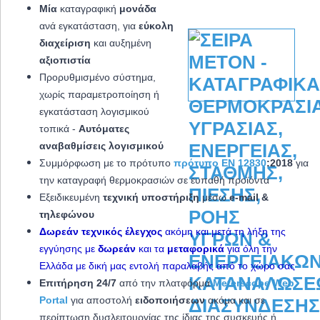
Μία
καταγραφική
μονάδα
ανά εγκατάσταση, για
εύκολη
διαχείριση
και αυξημένη
αξιοπιστία
Προρυθμισμένο σύστημα,
χωρίς παραμετροποίηση ή
εγκατάσταση λογισμικού
τοπικά -
Αυτόματες
αναβαθμίσεις λογισμικού
Συμμόρφωση με το πρότυπο
πρότυπο EN 12830
:2018
για
την καταγραφή θερμοκρασιών σε ευπαθή προϊόντα
Εξειδικευμένη
τεχνική υποστήριξη
μέσω
e-mail &
τηλεφώνου
Δωρεάν τεχνικός έλεγχος
ακόμη και μετά τη λήξη της
εγγύησης με
δωρεάν
και τα
μεταφορικά
για όλη την
Ελλάδα με δική μας εντολή παραλαβής από το χώρο σας
Επιτήρηση 24/7
από την πλατφόρμα
Meterscope Web
Portal
για αποστολή
ειδοποιήσεων
ακόμα και σε
περίπτωση δυσλειτουργίας της ίδιας της συσκευής ή