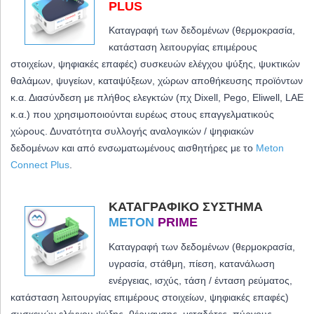
PLUS
Καταγραφή των δεδομένων (θερμοκρασία,
κατάσταση λειτουργίας επιμέρους
στοιχείων, ψηφιακές επαφές) συσκευών ελέγχου ψύξης, ψυκτικών
θαλάμων, ψυγείων, καταψύξεων, χώρων αποθήκευσης προϊόντων
κ.α. Διασύνδεση με πλήθος ελεγκτών (πχ Dixell, Pego, Eliwell, LAE
κ.α.) που χρησιμοποιούνται ευρέως στους επαγγελματικούς
χώρους. Δυνατότητα συλλογής αναλογικών / ψηφιακών
δεδομένων και από ενσωματωμένους αισθητήρες με το
Meton
Connect Plus
.
ΚΑΤΑΓΡΑΦΙΚΌ ΣΎΣΤΗΜΑ
METON
PRIME
Καταγραφή των δεδομένων (θερμοκρασία,
υγρασία, στάθμη, πίεση, κατανάλωση
ενέργειας, ισχύς, τάση / ένταση ρεύματος,
κατάσταση λειτουργίας επιμέρους στοιχείων, ψηφιακές επαφές)
συσκευών ελέγχου ψύξης, θέρμανσης, μεταδότες, πύργους