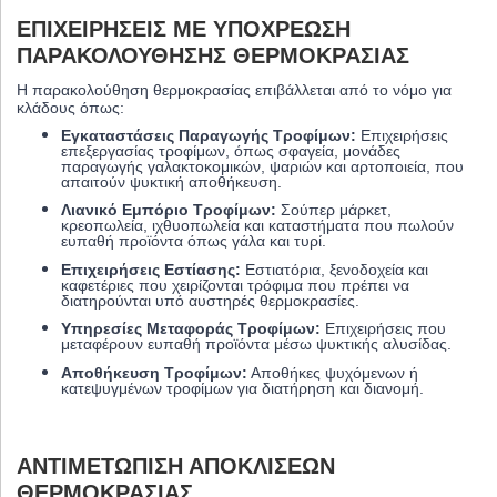
ΕΠΙΧΕΙΡΉΣΕΙΣ ΜΕ ΥΠΟΧΡΈΩΣΗ
ΠΑΡΑΚΟΛΟΎΘΗΣΗΣ ΘΕΡΜΟΚΡΑΣΊΑΣ
Η παρακολούθηση θερμοκρασίας επιβάλλεται από το νόμο για
κλάδους όπως:
Εγκαταστάσεις Παραγωγής Τροφίμων:
Επιχειρήσεις
επεξεργασίας τροφίμων, όπως σφαγεία, μονάδες
παραγωγής γαλακτοκομικών, ψαριών και αρτοποιεία, που
απαιτούν ψυκτική αποθήκευση.
Λιανικό Εμπόριο Τροφίμων:
Σούπερ μάρκετ,
κρεοπωλεία, ιχθυοπωλεία και καταστήματα που πωλούν
ευπαθή προϊόντα όπως γάλα και τυρί.
Επιχειρήσεις Εστίασης:
Εστιατόρια, ξενοδοχεία και
καφετέριες που χειρίζονται τρόφιμα που πρέπει να
διατηρούνται υπό αυστηρές θερμοκρασίες.
Υπηρεσίες Μεταφοράς Τροφίμων:
Επιχειρήσεις που
μεταφέρουν ευπαθή προϊόντα μέσω ψυκτικής αλυσίδας.
Αποθήκευση Τροφίμων:
Αποθήκες ψυχόμενων ή
κατεψυγμένων τροφίμων για διατήρηση και διανομή.
ΑΝΤΙΜΕΤΏΠΙΣΗ ΑΠΟΚΛΊΣΕΩΝ
ΘΕΡΜΟΚΡΑΣΊΑΣ