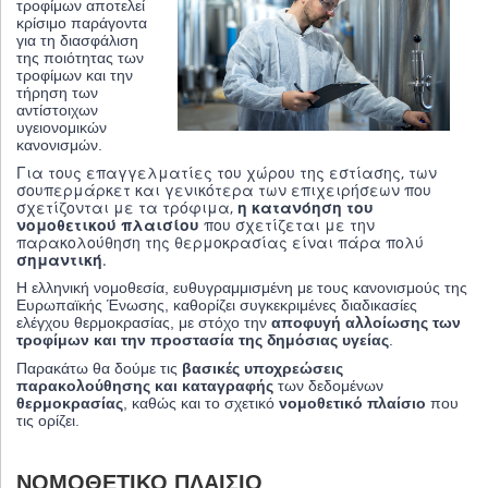
τροφίμων αποτελεί
κρίσιμο παράγοντα
για τη διασφάλιση
της ποιότητας των
τροφίμων και την
τήρηση των
αντίστοιχων
υγειονομικών
κανονισμών.
Για τους επαγγελματίες του χώρου της εστίασης, των
σουπερμάρκετ και γενικότερα των επιχειρήσεων που
σχετίζονται με τα τρόφιμα,
η κατανόηση του
νομοθετικού πλαισίου
που σχετίζεται με την
παρακολούθηση της θερμοκρασίας είναι πάρα πολύ
σημαντική
.
Η ελληνική νομοθεσία, ευθυγραμμισμένη με τους κανονισμούς της
Ευρωπαϊκής Ένωσης, καθορίζει συγκεκριμένες διαδικασίες
ελέγχου θερμοκρασίας, με στόχο την
αποφυγή αλλοίωσης των
τροφίμων και την προστασία της δημόσιας υγείας
.
Παρακάτω θα δούμε τις
βασικές υποχρεώσεις
παρακολούθησης και καταγραφής
των δεδομένων
θερμοκρασίας
, καθώς και το σχετικό
νομοθετικό πλαίσιο
που
τις ορίζει.
ΝΟΜΟΘΕΤΙΚΌ ΠΛΑΊΣΙΟ