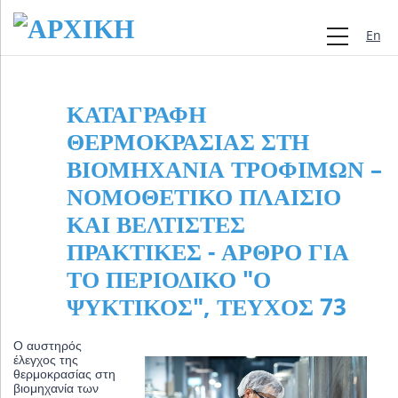
Engli
ΚΑΤΑΓΡΑΦΉ
ΘΕΡΜΟΚΡΑΣΊΑΣ ΣΤΗ
ΒΙΟΜΗΧΑΝΊΑ ΤΡΟΦΊΜΩΝ –
ΝΟΜΟΘΕΤΙΚΌ ΠΛΑΊΣΙΟ
ΚΑΙ ΒΈΛΤΙΣΤΕΣ
ΠΡΑΚΤΙΚΈΣ - ΆΡΘΡΟ ΓΙΑ
ΤΟ ΠΕΡΙΟΔΙΚΌ "Ο
ΨΥΚΤΙΚΌΣ", ΤΕΎΧΟΣ 73
Ο αυστηρός
έλεγχος της
θερμοκρασίας στη
βιομηχανία των