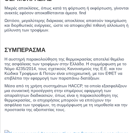
Μικρές αποκλίσεις, όπως κατά τη φόρτωση ή εκφόρτωση, γίνονται
ανεκτές εφόσον αποκαθίστανται άμεσα. find
Ωστόσο, μεγαλύτερης διάρκειας αποκλίσεις απαιτούν τεκμηρίωση
και διορθωτικές ενέργειες, ώστε να αποφευχθεί πιθανή αλλοίωση ή
μόλυνση των τροφίμων.
ΣΥΜΠΈΡΑΣΜΑ
Η αυστηρή παρακολούθηση της θερμοκρασίας αποτελεί θεμέλιο
της ασφάλειας των τροφίμων στην Ελλάδα. Η συμμόρφωση με το
Νόμο 4235/2014, τους σχετικούς Κανονισμούς της Ε.Ε. και τον
Κώδικα Τροφίμων & Ποτών είναι υποχρεωτική, με τον ΕΦΕΤ να
επιβλέπει την εφαρμογή των παραπάνω διατάξεων.
Μέσα από τη χρήση συστημάτων HACCP, τα οποία εξασφαλίζουν
μια συνεκτική προσέγγιση στην επιμέρους εφαρμογή των
απαραίτητων διαδικασιών, όπως είναι η παρακολούθηση της
θερμοκρασίας, οι επιχειρήσεις μπορούν να επιτύχουν την
ασφάλεια των τροφίμων, τη συμμόρφωση με τη νομοθεσία και την
προστασία της αξιοπιστίας τους.