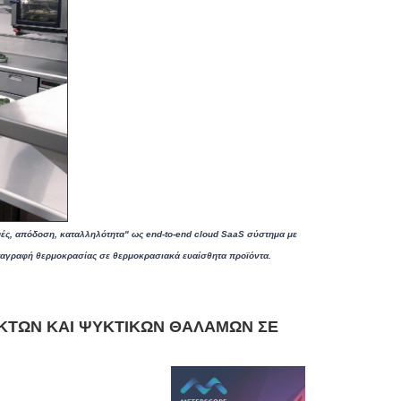
ς, απόδοση, καταλληλότητα" ως end-to-end cloud SaaS σύστημα με
αταγραφή θερμοκρασίας σε θερμοκρασιακά ευαίσθητα προϊόντα.
ΥΚΤΏΝ ΚΑΙ ΨΥΚΤΙΚΏΝ ΘΑΛΆΜΩΝ ΣΕ