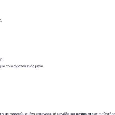
.
Fi.
μία τουλάχιστον ενός μήνα.
ση
με προρυθμισμένη καταγραφική μονάδα και
ασύρματους
αισθητήρε