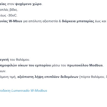
είας
στον
ψυχόμενο χώρο
.
 απλές βίδες.
 έως -30oC.
ωνίας
W-Mbus
για απόλυτη αξιοπιστία &
διάρκεια μπαταρίας
έως και
λεγκτή
του θαλάμου.
δημοφιλών οίκων του εμπορίου
μέσω του
πρωτοκόλου Modbus
.
μων.
όμενη τιμή,
αξιόπιστη λήψη επιπλέον δεδομένων
(πόρτα θαλάμου, δ
οδεκτη Lumenradio W-Modbus