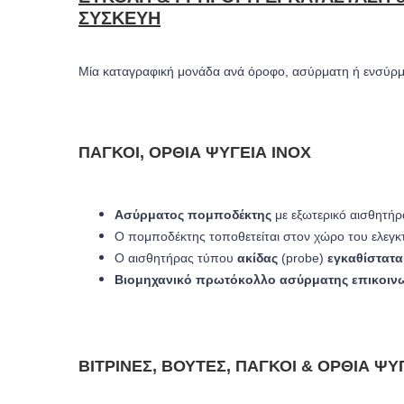
ΣΥΣΚΕΥΉ
Μία καταγραφική μονάδα ανά όροφο, ασύρματη ή ενσύρμ
ΠΆΓΚΟΙ, ΌΡΘΙΑ ΨΥΓΕΊΑ INOX
Ασύρματος πομποδέκτης
με εξωτερικό
αισθητήρ
Ο πομποδέκτης τοποθετείται στον χώρο του ελεγκτ
Ο αισθητήρας τύπου
ακίδας
(probe)
εγκαθίστατα
Βιομηχανικό πρωτόκολλο ασύρματης επικοιν
ΒΙΤΡΊΝΕΣ, ΒΟΎΤΕΣ, ΠΆΓΚΟΙ & ΌΡΘΙΑ ΨΥ