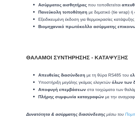
Ασύρματος αισθητήρας
που τοποθετείται
απευθ
Πανεύκολη τοποθέτηση
με δεματικό (tie wrap) ή
Εξειδικευμένη έκδοση για θερμοκρασίες κατάψυξης
Βιομηχανικό πρωτόκολλο ασύρματης επικοιν
ΘΆΛΑΜΟΙ ΣΥΝΤΉΡΗΣΗΣ - ΚΑΤΆΨΥΞΗΣ
Απευθείας διασύνδεση
με τη θύρα RS485 του
ε
Υποστήριξη μεγάλης γκάμας ελεγκτών
όλων των 
Αποφυγή επεμβάσεων
στα τοιχώματα των θαλά
Πλήρης συμφωνία καταγραφών
με την αναγραφ
Δυνατότητα & ασύρματης διασύνδεσης
μέσω του
Πομπ