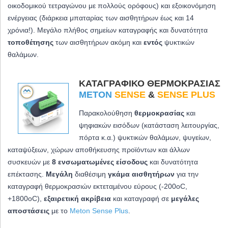
οικοδομικού τετραγώνου με πολλούς ορόφους) και εξοικονόμηση
ενέργειας (διάρκεια μπαταρίας των αισθητήρων έως και 14
χρόνια!). Μεγάλο πλήθος σημείων καταγραφής και δυνατότητα
τοποθέτησης
των αισθητήρων ακόμη και
εντός
ψυκτικών
θαλάμων.
ΚΑΤΑΓΡΑΦΙΚΌ ΘΕΡΜΟΚΡΑΣΊΑΣ
METON
SENSE
&
SENSE PLUS
Παρακολούθηση
θερμοκρασίας
και
ψηφιακών εισόδων (κατάσταση λειτουργίας,
πόρτα κ.α.) ψυκτικών θαλάμων, ψυγείων,
καταψύξεων, χώρων αποθήκευσης προϊόντων και άλλων
συσκευών με
8 ενσωματωμένες είσοδους
και δυνατότητα
επέκτασης.
Μεγάλη
διαθέσιμη
γκάμα αισθητήρων
για την
καταγραφή θερμοκρασιών εκτεταμένου εύρους (-200oC,
+1800oC)
,
εξαιρετική ακρίβεια
και καταγραφή σε
μεγάλες
αποστάσεις
με το
Meton Sense Plus
.