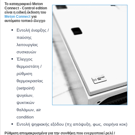
Το καταγραφικό Meton
Connect - Control edition
είναι η ειδική έκδοση του
Meton Connect
για
αυτόματο τοπικό έλεγχο
Εντολή έναρξης /
παύσης
λειτουργίας
συσκευών
Έλεγχος
θερμοστάτη /
ρύθμιση
θερμοκρασίας
(setpoint)
ψυγείων,
ψυκτικών
θαλάμων, air
condition
Εντολή ψηφιακής εξόδου (πχ απόψυξη, φως, σειρήνα κοκ)
Ρύθμιση απομακρυσμένα για την συνθήκη που ενεργοποιεί ρελέ /