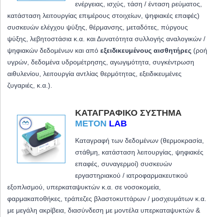
ενέργειας, ισχύς, τάση / ένταση ρεύματος,
κατάσταση λειτουργίας επιμέρους στοιχείων, ψηφιακές επαφές)
συσκευών ελέγχου ψύξης, θέρμανσης, μεταδότες, πύργους
ψύξης, λεβητοστάσια κ.α. και
Δυνατότητα συλλογής αναλογικών /
ψηφιακών δεδομένων και από
εξειδικευμένους αισθητήρες
(ροή
υγρών, δεδομένα υδρομέτρησης, αγωγιμότητα, συγκέντρωση
αιθυλενίου, λειτουργία αντλίας θερμότητας, εξειδικευμένες
ζυγαριές, κ.α.).
ΚΑΤΑΓΡΑΦΙΚΌ ΣΎΣΤΗΜΑ
METON
LAB
Καταγραφή των δεδομένων (θερμοκρασία,
στάθμη, κατάσταση λειτουργίας, ψηφιακές
επαφές, συναγερμοί) συσκευών
εργαστηριακού / ιατροφαρμακευτικού
εξοπλισμού, υπερκαταψυκτών κ.α. σε νοσοκομεία,
φαρμακαποθήκες, τράπεζες βλαστοκυττάρων / μοσχευμάτων κ.α.
με μεγάλη ακρίβεια,
διασύνδεση με μοντέλα υπερκαταψυκτών &