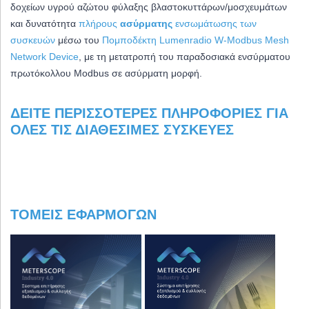
δοχείων υγρού αζώτου φύλαξης βλαστοκυττάρων/μοσχευμάτων
και δ
υνατότητα
πλήρους
ασύρματης
ενσωμάτωσης των
συσκευών
μέσω του
Πομποδέκτη Lumenradio W-Modbus Mesh
Network Device
, με τη μετατροπή του παραδοσιακά ενσύρματου
πρωτόκολλου Modbus σε ασύρματη μορφή.
ΔΕΊΤΕ ΠΕΡΙΣΣΌΤΕΡΕΣ ΠΛΗΡΟΦΟΡΊΕΣ ΓΙΑ
ΌΛΕΣ ΤΙΣ ΔΙΑΘΈΣΙΜΕΣ ΣΥΣΚΕΥΈΣ
ΤΟΜΕΊΣ ΕΦΑΡΜΟΓΏΝ