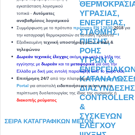
εγκατάσταση λογισμικού
τοπικά -
Αυτόματες
αναβαθμίσεις λογισμικού
Συμμόρφωση με το πρότυπο
πρότυπο EN 12830
:2018
για
την καταγραφή θερμοκρασιών σε ευπαθή προϊόντα
Εξειδικευμένη
τεχνική υποστήριξη
μέσω
e-mail &
τηλεφώνου
Δωρεάν τεχνικός έλεγχος
ακόμη και μετά τη λήξη της
εγγύησης με
δωρεάν
και τα
μεταφορικά
για όλη την
Ελλάδα με δική μας εντολή παραλαβής από το χώρο σας
Επιτήρηση 24/7
από την πλατφόρμα
Meterscope Web
Portal
για αποστολή
ειδοποιήσεων
ακόμα και σε
περίπτωση δυσλειτουργίας της ίδιας της συσκευής ή
διακοπής ρεύματος
ΣΕΙΡΆ ΚΑΤΑΓΡΑΦΙΚΏΝ METON