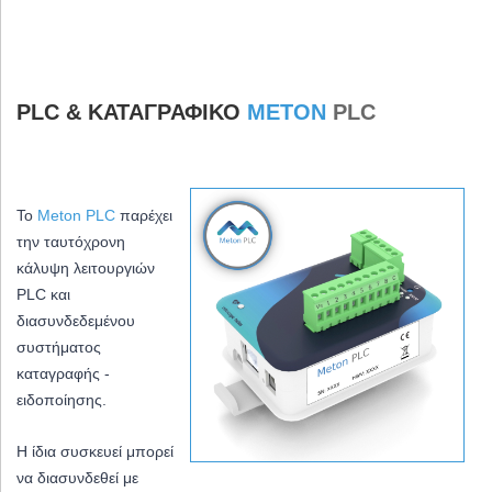
PLC & ΚΑΤΑΓΡΑΦΙΚΌ
METON
PLC
To
Meton PLC
παρέχει
την ταυτόχρονη
κάλυψη λειτουργιών
PLC και
διασυνδεδεμένου
συστήματος
καταγραφής -
ειδοποίησης.
Η ίδια συσκευεί μπορεί
να
διασυνδεθεί με