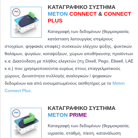
ΚΑΤΑΓΡΑΦΙΚΌ ΣΎΣΤΗΜΑ
METON
CONNECT
&
CONNECT
PLUS
Καταγραφή των δεδομένων (θερμοκρασία,
κατάσταση λειτουργίας επιμέρους
στοιχείων, ψηφιακές επαφές) συσκευών ελέγχου ψύξης, ψυκτικών
θαλάμων, ψυγείων, καταψύξεων, χώρων αποθήκευσης προϊόντων
κ.α. Διασύνδεση με πλήθος ελεγκτών (πχ Dixell, Pego, Eliwell, LAE
κ.α.) που χρησιμοποιούνται ευρέως στους επαγγελματικούς
χώρους. Δυνατότητα συλλογής αναλογικών / ψηφιακών
δεδομένων και από ενσωματωμένους αισθητήρες με το
Meton
Connect Plus
.
ΚΑΤΑΓΡΑΦΙΚΌ ΣΎΣΤΗΜΑ
METON
PRIME
Καταγραφή των δεδομένων (θερμοκρασία,
υγρασία, στάθμη, πίεση, κατανάλωση