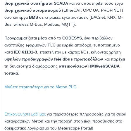
βιομηχανικά συστήματα SCADA
και να υποστηρίξει τόσο έργα
βιομηχανικού αυτοματισμού
(EtherCAT, OPC UA, PROFINET)
όσο και έργα
BMS
σε κτιριακές εγκαταστάσεις
(BACnet, KNX, M-
Bus, wireless M-Bus, Modbus, MQTT).
Προγραμματίζεται μέσα από το
CODESYS
, ένα
περιβάλλον
ανάπτυξης εφαρμογών PLC με ευρεία αποδοχή, τυποποιημένο
κατά
IEC 61131-3
, επεκτείνεται με κάρτες I/Os, κάνοντας χρήση
υψηλών προδιαγραφών feieldbus πρωτοκόλλων
και παρέχει
τη δυνατότητα διαμόρφωσης
απεικονίσεων HMI/webSCADA
τοπικά
.
Μάθετε περισσότερα για το Meton PLC
για περισσότερες πληροφορίες για τη σειρά
Επικοινωνήστε μαζί μας
καταγραφικών Meton και την παροχή στοιχείων πρόσβασης στο
δοκιμαστικό λογαριασμό του Meterscope Portal!